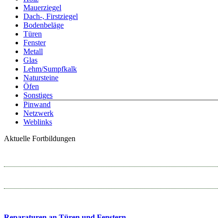
Mauerziegel
Dach-, Firstziegel
Bodenbeläge
Türen
Fenster
Metall
Glas
Lehm/Sumpfkalk
Natursteine
Öfen
Sonstiges
Pinwand
Netzwerk
Weblinks
Aktuelle Fortbildungen
Reparaturen an Türen und Fenstern